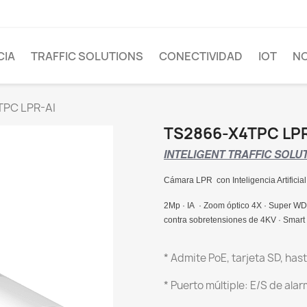
CIA
TRAFFIC SOLUTIONS
CONECTIVIDAD
IOT
NO
PC LPR-AI
TS2866-X4TPC LPR
INTELIGENT TRAFFIC SOLU
Cámara LPR con Inteligencia Artificial
2Mp · IA · Zoom óptico 4X · Super WDR
contra sobretensiones de 4KV · Smart I
* Admite PoE, tarjeta SD, has
* Puerto múltiple: E/S de ala