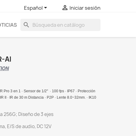


Español
Iniciar sesión
search
TICIAS
-AI
TION
 Pro 3 en 1 · Sensor de 1/2" · 100 fps · IP67 · Protección
R II · IR de 30 m Distancia · P2P · Lente 8.0~32mm. · IK10
ta 256G; Diseño de 3 ejes
rma, E/S de audio, DC 12V